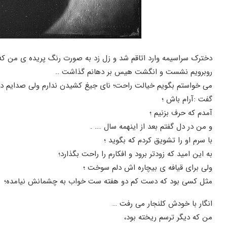
دخترک سراسیمه وارد اتاقم شد و زل زد به صورت رنگ پریده ی من که د
روبرویم نشست و انگشت هیس بر دهانم گذاشت ..
می خواستم بگویم خیالت راحت؛ نای جیغ کشیدن ندارم ولی صدایم در
گفت :آرام باش ؛
آمدم که حرف بزنیم ؛
و من در دل گفتم بعد از اینهمه سال …. .
با سرم او را تشویق کردم که بگوید ؛
به این امید که زودتر برود و افکارم را راحت بگذارد؛
ولی برای قیافه ی بیچاره اش دلم سوخت ؛
مثل کسی بود که دست کم دو هفته ست خواب به چشمانش نیامده؛
انگار با خودش کلنجار می رفت …
من که دیگر ترسم ریخته بود،