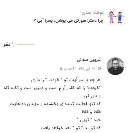
نوشته بعدی
چرا دخترا صورتی می پوشن، پسرا آبی ؟
۱ نظر
شروین صفائی
۲۰ دی ۱۳۹۵ - ۸:۰۶ ب٫ظ
هر چه بر سر آید ، تو ” خودت ” را داری
“خودت” را که انقدر آرام است و عمیق است و تکیه گاه
و باور کن
که تنها اجابت کننده ی بخشنده و مهربان دعاهایت
فقط و فقط
خود ” تویی ”
که تو ، با ” تو ” معنا خواهد یافت