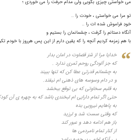
می خواستی چیزی بگویی ولی مدام حرفت را می خوردی ؛
تو مرا می خواستی ، خودت را ..
خودِ فراموش شده ات را ..
آنگاه دستانم را گرفت ، چشمانمان را بستیم و
با هم زمزمه کردیم آنچه را که یقین دارم از این پس هرروز با خودم تکرا
خدایا مرا از شرّ قضاوت در امان بدار
که جز آلودگی روحم ثمری ندارد .
به چشمانم قدرتی عطا کن که تنها ببیند
و در دام وسوسه های ذهنی ام نیفتد.
به قلبم سخاوتی که بی توقع ببخشد
حتی اگر تمام دارایی ام لبخندی باشد که به چهره ی آن کود
به پاهایم نیرویی بده
که وقتی سست شد و لرزید
باز هم ادامه دهد و عبور کند
از کنار تمام نامردمی ها
بی آنکه اخمی بر چهره بیاورد.