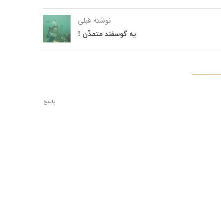
نوشته قبلی
یه گوسفند متمدّن !
پاسخ