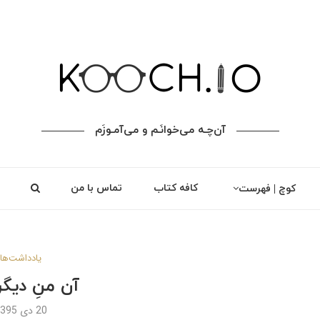
آن‌چـه می‌خوانَـم و می‌آمـوزَم
کافه کتاب
تماس با من
کوچ | فهرست
یادداشت‌ها
آن منِ دیگ
20 دی 1395