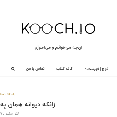
آن‌چـه می‌خوانَـم و می‌آمـوزَم
کافه کتاب
تماس با من
کوچ | فهرست
یادداشت‌ها
زانکه دیوانه همان بِه ک
23 اسفند 1395