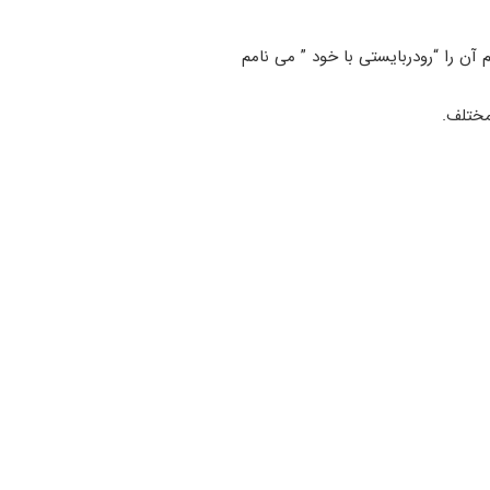
آن را “رودربایستی با خود ” می نامم
مختلف.