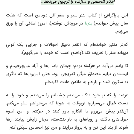
افکار شخصی و سازنده را ترجیح می‌دهد..
این پاراگرافی از کتاب هنر سیر و سفر آلن دوباتن است که هفت
سال پیش خواندم(
اینجا
در موردش نوشتم)؛ امروز اتفاقی آن را ورق
می‌زدم.
کم‌تر متنی خوانده‌ام که انقدر دقیق احوالات و چرایی یک کولیِ
دیوانه سفر را تعریف کند.(واضح است که خودم را می‌گویم).
تا یادم می‌آید در
حرکت
بودم؛ چونان باد، رها و آزاد می‌چرخیدم و
ایستادن برایم مصداق مرگی تدریجی بود، حتی این‌‌روزها که ناگزیر
به سکون شده‌ام بازهم به
ماندن
عادت نکرده‌ام.
عرصه را که بر خود تنگ می‌بینم چشمانم را می‌بندم و خود را به
دست
خیال
می‌سپارم؛ آن‌وقت به هرجا که می‌خواهم سفر می‌کنم.
آن‌قدر پیش می‌روم تا افکارم باور کنند در حرکتم، و این انبوه
حرف‌های ناگفته و رویاهای به بار ننشسته، مجالِ زایش بیابند. رها
شوند از بند این تن و به پرواز درآیند و من نیز احساس سبکی کنم.