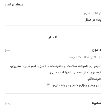
میعاد در لجن
نوشته بعدی
پناه بر خیال
۵ نظر
دامون
پاسخ
۱۶ دی ۱۴۰۱ - ۱۱:۲۷ ب٫ظ
امیدوارم همیشه سلامت و تندرست، راه بری، قدم بزنی، سفربری،
کوه بری و از همه ی اینها لذت ببری..
خوشحالم.
این یعنی روزای خوبی در راه داری.. 🌹
سمیه
پاسخ