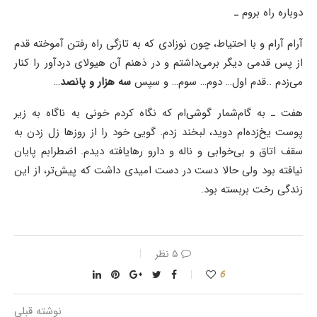
دوباره راه بروم ـ
آرام آرام و با احتیاط، چون نوزادی که به تازگی راه رفتن آموخته قدم
از پس قدمی دیگر برمی‌‌داشتم و در ذهنم آن هیولای دردآور را کنار
می‌زدم ..قدم اول… دوم… سوم… و سپس
سه هزار و پانصد
…
هفت ـ به گام‌شمار گوشی‌ام که نگاه کردم خونی به ناگاه به زیر
پوست یخ‌زده‌ام دوید، لبخند زدم. گویی خود را از روزها زل زدن به
سقف اتاق و بی‌خوابی و ناله و دارو رهایافته دیدم. اضطرابم پایان
نیافته بود ولی حالا دست در دست امیدی داشت که پیش‌تر، از این
زندگی رخت بربسته بود.
۵ نظر
6
نوشته قبلی