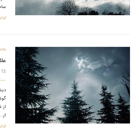
ساح
ادا
یادد
علا
15 اسفند 1401
دیش
گوش 
از 
از…
ادا