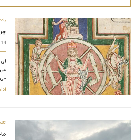
یادد
چرخ ب
14 مرداد 1405
ای 
می‌
می‌
ادا
کافه
ماج