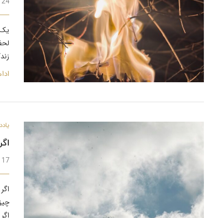
24 اسفند 1401
یک 
لحظ
زند
ادا
یادد
اگر
17 اسفند 1401
اگر 
چیز
اگر 