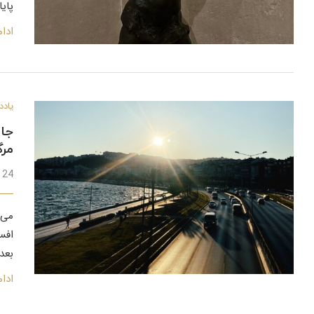
پای
ادا
یادد
جای
مر
24 فروردین 1402
می‌
افس
بعد 
ادا