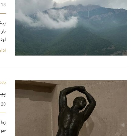
18 تیر 1403
پیش
بار
اود
ادا
یادد
پیش
20 دی 1402
زما
خوش