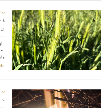
یادد
فاع
21 فروردین 1402
این
بود
و ا
ادا
یادد
حال