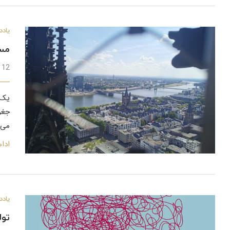
یادد
مسا
12 اسفند 1401
یک 
جغر
می‌
ادا
یادد
تول