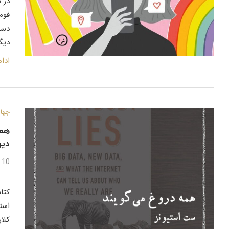
دست
دیگ
ادا
جهان
همه
دی
10 فروردین 1399
است
کلان