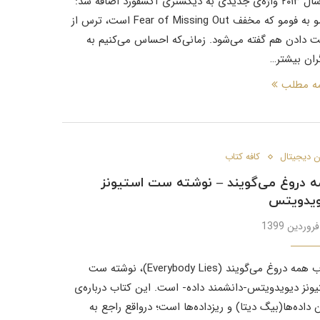
در سال ۲۰۱۳ واژه‌ی جدیدی به دیکشنری آکسفورد اضافه شد:
فومو به فومو که مخفف Fear of Missing Out است، ترس از
 دادن هم گفته می‌شود. زمانی‌که احساس ‌می‌کنیم به
ران بیشتر…
مه مطلب
 دیجیتال
کافه کتاب
 دروغ می‌گویند – نوشته ست استیونز
ویدویتس
کتاب همه دروغ می‌گویند (Everybody Lies)، نوشته ست
یونز دیویدویتس-دانشمند داده- است. این کتاب درباره‌ی
 داده‌ها(بیگ دیتا) و ریزداده‌ها است؛ درواقع راجع به