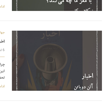
ادا
جهان
اخب
6 اسفند 1398
چرا
این
لحظ
ادا