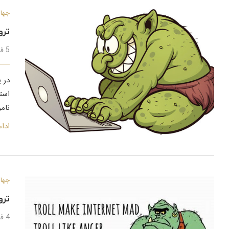
جهان
ترو
5 فروردین 1399
در 
است
نام
ادا
جهان
ترو
4 فروردین 1399