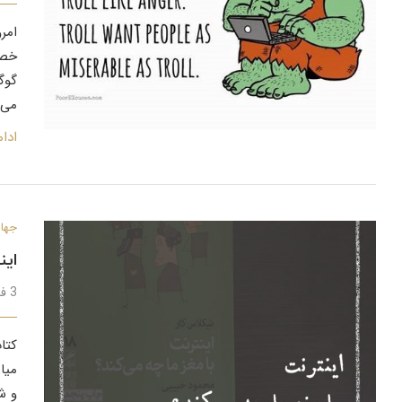
امر
می‌
ادا
جهان
این
3 فروردین 1399
کتا
میا
و ش