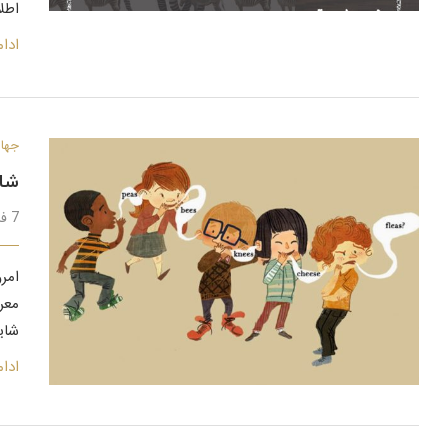
اطل
ادا
جهان
شای
7 فروردین 1399
امر
معر
شای
ادا