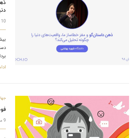
ذهن
دنی
10 دی 1399
بیش 
دست
برد
ادا
جهان
فوم
9 مرداد 1399