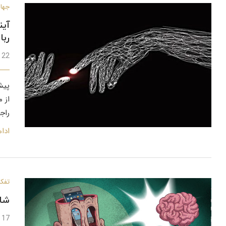
جهان
آین
ربا
22 آذر 1398
پیش
از م
راج
ادا
تفکر
شاد
17 آذر 1398