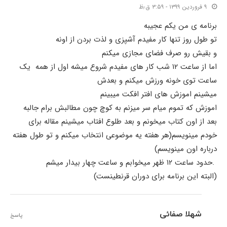
۹ فروردین ۱۳۹۹ - ۳:۵۹ ق٫ظ
برنامه ی من یکم عجیبه
تو طول روز تنها کار مفیدم آشپزی و لذت بردن از اونه
و بقیش رو صرف فضای مجازی میکنم
اما از ساعت ۱۲ شب کار های مفیدم شروع میشه اول از همه یک
ساعت توی خونه ورزش میکنم و بعدش
میشینم اموزش های افتر افکت میبینم
اموزش که تموم میام سر میزنم به کوچ چون مطالبش برام جالبه
بعد از اون کتاب میخونم و بعد طلوع افتاب میشینم مقاله برای
خودم مینویسم(هر هفته یه موضوعی انتخاب میکنم و تو طول هفته
درباره اون مینویسم)
.حدود ساعت ۱۲ ظهر میخوابم و ساعت چهار بیدار میشم
(البته این برنامه برای دوران قرنطینست)
شهلا صفائی
پاسخ