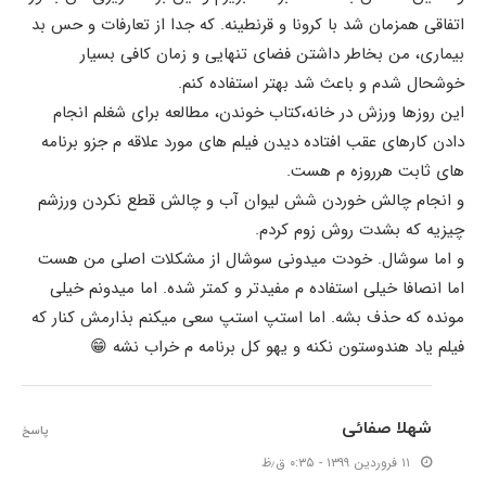
اتفاقی همزمان شد با کرونا و قرنطینه. که جدا از تعارفات و حس بد
بیماری، من بخاطر داشتن فضای تنهایی و زمان کافی بسیار
خوشحال شدم و باعث شد بهتر استفاده کنم.
این روزها ورزش در خانه،کتاب خوندن، مطالعه برای شغلم انجام
دادن کارهای عقب افتاده دیدن فیلم های مورد علاقه م جزو برنامه
های ثابت هرروزه م هست.
و انجام چالش خوردن شش لیوان آب و چالش قطع نکردن ورزشم
چیزیه که بشدت روش زوم کردم.
و اما سوشال. خودت میدونی سوشال از مشکلات اصلی من هست
اما انصافا خیلی استفاده م مفیدتر و کمتر شده. اما میدونم خیلی
مونده که حذف بشه. اما استپ استپ سعی میکنم بذارمش کنار که
فیلم یاد هندوستون نکنه و یهو کل برنامه م خراب نشه 😁
شهلا صفائی
پاسخ
۱۱ فروردین ۱۳۹۹ - ۰:۳۵ ق٫ظ