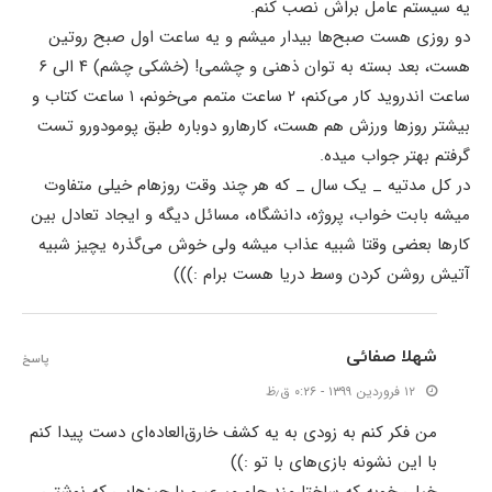
یه سیستم عامل براش نصب کنم.
دو روزی هست صبح‌ها بیدار میشم و یه ساعت اول صبح روتین
هست، بعد بسته به توان ذهنی و چشمی! (خشکی چشم) ۴ الی ۶
ساعت اندروید کار می‌کنم، ۲ ساعت متمم می‌خونم، ۱ ساعت کتاب و
بیشتر روزها ورزش هم هست، کارهارو دوباره طبق پومودورو تست
گرفتم بهتر جواب میده.
در کل مدتیه _ یک سال _ که هر چند وقت روزهام خیلی متفاوت
میشه بابت خواب، پروژه، دانشگاه، مسائل دیگه و ایجاد تعادل بین
کارها بعضی وقتا شبیه عذاب میشه ولی خوش می‌گذره یچیز شبیه
آتیش روشن کردن وسط دریا هست برام :)))
شهلا صفائی
پاسخ
۱۲ فروردین ۱۳۹۹ - ۰:۲۶ ق٫ظ
من فکر کنم به زودی به یه کشف خارق‌العاده‌ای دست پیدا کنم
با این نشونه بازی‌های با تو :))
خیلی خوبه که ساختارمند جلو میری و با چیزهایی که نوشتی