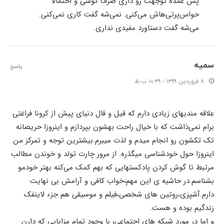
پس عمده توجهت رو داری صرف گوشی و احتمالا
حواس‌پرتی‌هاش می‌کنی. نمی‌شه گفت کاری نمی‌کنی.
می‌شه گفت دستاورد مفیدی نداری.
سمیه
پاسخ
۸ فروردین ۱۳۹۹ - ۱۰:۳۹ ب٫ظ
علاقه مندیهای زیادی دارم که قیل و قال دنیای پیش از کرونا فراغتی
برام نمی‌ذاشت که با خیال راحت بهشون بپردازم و اینروزا حریصانه
تک تکشون رو انجام میدم و لذت میبرم.بیشترین توجه و تمرکز من
اینروزا حول خودشناسی میگذره. از مرور چارت تولد و خوندن مطالب
مرتبط تا گوش کردن پادکستهایی که بهم کمک می‌کنه بهتر خودمو
بشناسم.در حاشیه ی این مهم،خواب کافی و آرامش بی نهایت
دارم.آشپزی،روتین های شخصی،فیلم و موسیقی هم جزء لاینفک
زندگیم بوده و هست.
و اما در مورد شبکه های اجتماعی، با وجود تمام مزایایی که دارن