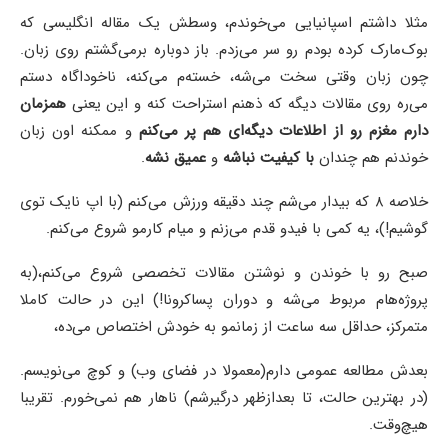
مثلا داشتم اسپانیایی می‌خوندم، وسطش یک مقاله انگلیسی که
بوک‌مارک کرده بودم رو سر می‌زدم. باز دوباره برمی‌گشتم روی زبان.
چون زبان وقتی سخت می‌شه، خسته‌م می‌کنه، ناخوداگاه دستم
می‌ره روی مقالات دیگه که ذهنم استراحت کنه و این یعنی
همزمان
دارم مغزم رو از اطلاعات دیگه‌ای هم پر می‌کنم
و ممکنه اون زبان
خوندنم هم چندان
با کیفیت نباشه
و
عمیق نشه
.
خلاصه ۸ که بیدار می‌شم چند دقیقه ورزش می‌کنم (با اپ نایک توی
گوشیم!)، یه کمی با فیدو قدم می‌زنم و میام کارمو شروع می‌کنم.
صبح رو با خوندن و نوشتن مقالات تخصصی شروع می‌کنم،(به
پروژه‌هام مربوط می‌شه و دوران پساکرونا!) این در حالت کاملا
متمرکز، حداقل سه ساعت از زمانمو به خودش اختصاص می‌ده،
بعدش مطالعه عمومی دارم(معمولا در فضای وب) و کوچ می‌نویسم.
(در بهترین حالت، تا بعدازظهر درگیرشم) ناهار هم نمی‌خورم. تقریبا
هیچ‌وقت.