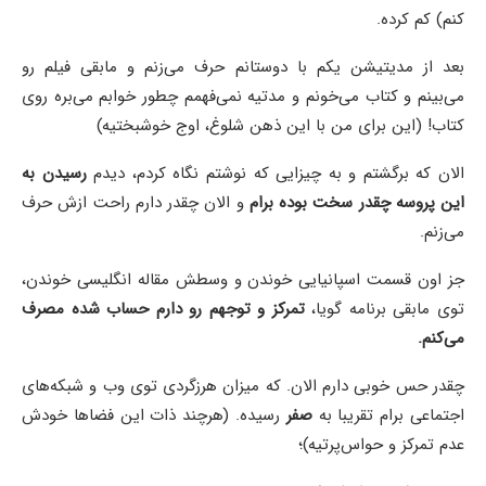
کنم) کم کرده.
بعد از مدیتیشن یکم با دوستانم حرف می‌زنم و مابقی فیلم رو
می‌بینم و کتاب می‌خونم و مدتیه نمی‌فهمم چطور خوابم می‌بره روی
کتاب! (این برای من با این ذهن شلوغ، اوج خوشبختیه)
الان که برگشتم و به چیزایی که نوشتم نگاه کردم، دیدم
رسیدن به
این پروسه چقدر سخت بوده برام
و الان چقدر دارم راحت ازش حرف
می‌زنم.
جز اون قسمت اسپانیایی خوندن و وسطش مقاله انگلیسی خوندن،
توی مابقی برنامه گویا،
تمرکز و توجهم رو دارم حساب شده مصرف
می‌کنم.
چقدر حس خوبی دارم الان. که میزان هرزگردی توی وب و شبکه‌های
اجتماعی برام تقریبا به
صفر
رسیده. (هرچند ذات این فضاها خودش
عدم تمرکز و حواس‌پرتیه)؛