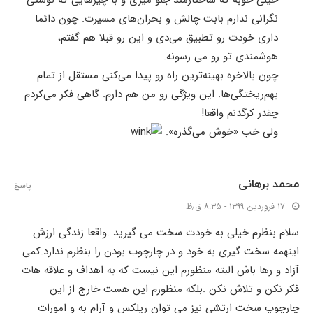
نگرانی ندارم بابت چالش و بحران‌های مسیرت. چون دائما
داری خودت رو تطبیق می‌دی و این رو قبلا هم گفتم،
هوشمندی تو رو می رسونه.
چون بالاخره بهینه‌ترین راه رو پیدا می‌کنی مستقل از تمام
بهم‌ریختگی‌ها. این ویژگی رو من هم دارم. گاهی فکر می‌کردم
چقدر کرگدنم واقعا!
ولی خب «خوش می‌گذره».
محمد برهانی
پاسخ
۱۷ فروردین ۱۳۹۹ - ۸:۳۵ ق٫ظ
سلام بنظرم خیلی به خودت سخت می گیرید .واقعا زندگی ارزش
اینهمه سخت گیری به خود و در چارچوب بودن را بنظرم ندارد.کمی
آزاد و رها باش البته منظورم این نیست که به اهداف و علاقه هات
فکر نکن و تلاش نکن .بلکه منظورم این هست خارج از این
چارچوپ سخت ارتشی نیز می توان ریلکس و آرام به و امورات