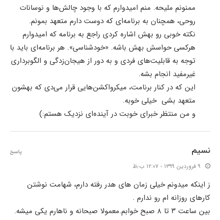
ممنونم ملیحه. منم امیدوارم که با وجود چالش‌ها و نوسانات
روحی، همچنان به برنامه‌ای که دوست دارم متعهد بمونم.
نکته خوبی رو بهش اشاره کردی راجع به برنامه که امیدوارم
هرکسی حواسش بهش باشه. «خودشناسی». هر برنامه‌ای باید با
توجه به قابلیت‌های فردی و به دور از هیجان‌زدگی و الگوبرداری
غیرمفید انجام بشه.
این که در کنار برنامت، میکرواکشن‌هایی قرار می‌دی که بهشون
متعهد بشی خیلی خوبه.
و من منتظر خبرای خوبت در آینده‌ای نزدیک هستم:)
نسیم
پاسخ
۹ فروردین ۱۳۹۹ - ۱۲:۰۷ ب٫ظ
ز اینکه میدونم خیلی زمان های هدر رفته دارم، شهامت نوشتن
کارهای روزانه ام رو ندارم .
بین ساعت ۳ تا ۸ صبح خوابم.معمولا صبحانه و ناهارم یکی میشه.