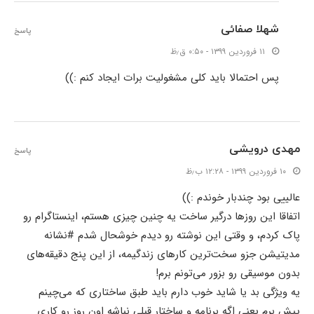
شهلا صفائی
پاسخ
۱۱ فروردین ۱۳۹۹ - ۰:۵۰ ق٫ظ
پس احتمالا باید کلی مشغولیت برات ایجاد کنم :))
مهدی درویشی
پاسخ
۱۰ فروردین ۱۳۹۹ - ۱۲:۲۸ ب٫ظ
عالییی بود چندبار خوندم :))
اتفاقا این روزها درگیر ساخت یه چنین چیزی هستم، اینستاگرام رو
پاک کردم، و وقتی این نوشته رو دیدم خوشحال شدم #نشانه
مدیتیشن جزو سخت‌ترین کارهای زندگیمه، از این پنج دقیقه‌های
بدون موسیقی رو بزور می‌تونم برم!
یه ویژگی بد یا شاید خوب دارم باید طبق ساختاری که می‌چینم
پیش برم یعنی اگه برنامه و ساختار قبلی نباشه اون روز رو کاری