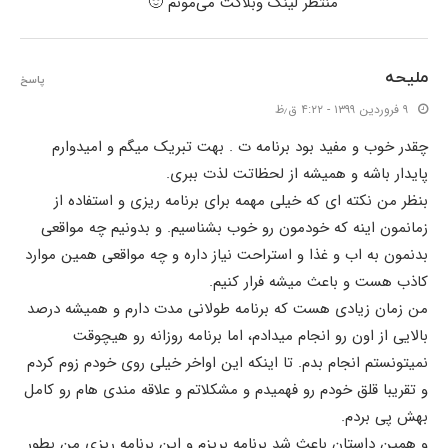
منتظر لینک وبلاگت می‌مونم 🙂
ملیحه
پاسخ
۹ فروردین ۱۳۹۹ - ۴:۲۲ ق٫ظ
چقدر خوب و مفید بود برنامه ت . بهت تبریک میگم و امیدوارم
پایدار باشه و همیشه از لحظاتت لذت ببری.
بنظر من نکته ای که خیلی مهمه برای برنامه ریزی و استفاده از
زمانمون اینه که خودمون رو خوب بشناسیم. و بدونیم چه مواقعی
بدنمون به اب و غذا و استراحت نیاز داره و چه مواقعی همین موارد
کاذب هست و باعث میشه فرار کنیم.
من زمان زیادی هست که برنامه طولانی مدت دارم و همیشه درصد
بالایی از اون رو انجام میدادم، اما برنامه روزانه رو هیچوقت
نمیتونستم انجام بدم. تا اینکه این اواخر خیلی روی خودم زوم کردم
و تقریبا قلق خودم رو فهمیدم و مشکلاتم و علاقه مندی هام رو کامل
بهش پی بردم.
و همین داستان باعث شد برنامه بریزم و این برنامه ریزی من بطور