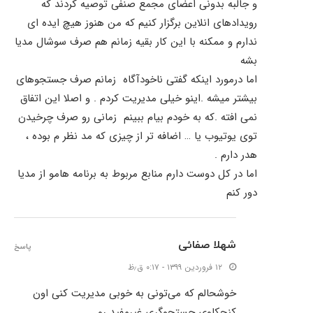
و جالبه بدونی اعضای مجمع صنفی توصیه کردند که
رویدادهای انلاین برگزار کنیم که من هنوز هیچ ایده ای
ندارم و ممکنه با این کار بقیه زمانم هم صرف سوشال مدیا
بشه
اما درمورد اینکه گفتی ناخودآگاه زمانم صرف جستجوهای
بیشتر میشه .اینو خیلی مدیریت کردم . و اصلا این اتفاق
نمی افته .که به خودم بیام ببینم زمانی رو صرف چرخیدن
توی یوتیوب یا … اضافه تر از چیزی که مد نظر م بوده ،
هدر دارم .
اما در کل دوست دارم منابع مربوط به برنامه هامو از مدیا
دور کنم
شهلا صفائی
پاسخ
۱۲ فروردین ۱۳۹۹ - ۰:۱۷ ق٫ظ
خوشحالم که می‌تونی به خوبی مدیریت کنی اون
کنجکاوی جستجوگری غیرمفید رو.