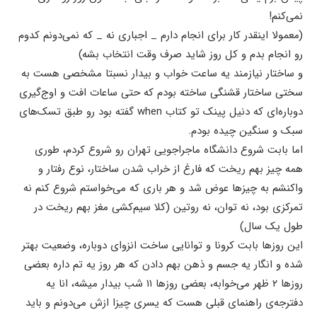
نمی‌کنم!
(معمولا اینقدر کار برای انجام دارم _ اجباری نه _ که نمی‌دونم کدوم
رو انجام بدم و کل روز شاید صرف وقت انتخاب بشه)
و ساختار نیازمند یه ساعت خواب و بیدار نسبتا مشخصی هست به
سختی ساختار قشنگی ساخته بودم که حتی ساعات افت و اوج‌گیری
دوباره‌ای که دنیل پینک تو کتاب when گفته بود رو طبق تسک‌های
سبک و سنگین چیده بودم.
اما بابت شروع دانشگاه ماجراجویی تهران رو شروع کردم، طوری
همه چیز بهم ریخت که فارغ از خراب شدن ساختار، نوع رفتار و
واکنشم به چیزها عوض شد و هر باری که می‌خواستم شروع کنم نه
تمرکزی بود، نه توان، نه روتین (کلا سیم‌کشی مغز بهم ریخت در
طول یک سال)
این روزها بابت کرونا و توانایی ساخت انزوای دوباره، وضعیت بهتر
شده و انگار یه جسم و ذهن بهم دادن که هر روز یه تم داره بعضی
روزها ۲ ظهر می‌خوابه، بعضی روزها ۱۱ شب بیدار میشه، انا یه
دفترجه‌ی راهنمای قبلی هست که یسری چیزا ازش می‌دونم و باید