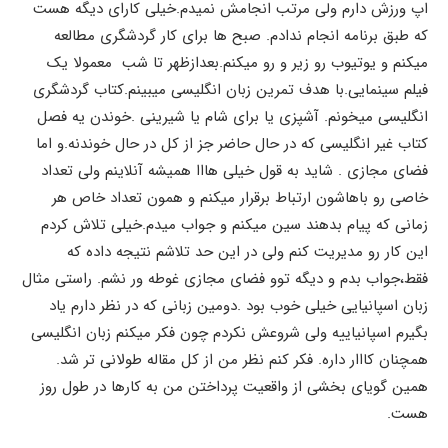
اپ ورزش دارم ولی مرتب انجامش نمیدم.خیلی کارای دیگه هست
که طبق برنامه انجام ندادم. صبح ها برای کار گردشگری مطالعه
میکنم و یوتیوب رو زیر و رو میکنم.بعدازظهر تا شب معمولا یک
فیلم سینمایی.با هدف تمرین زبان انگلیسی میبینم.کتاب گردشگری
انگلیسی میخونم. آشپزی یا برای شام یا شیرینی .خوندن یه فصل
کتاب غیر انگلیسی که در حال حاضر جز از کل در حال خوندنه.و اما
فضای مجازی . شاید به قول خیلی هااا همیشه آنلاینم ولی تعداد
خاصی رو باهاشون ارتباط برقرار میکنم و همون تعداد خاص هر
زمانی که پیام بدهند سین میکنم و جواب میدم.خیلی تلاش کردم
این کار رو مدیریت کنم ولی در این حد تلاشم نتیجه داده که
فقط،جواب بدم و دیگه توو فضای مجازی غوطه ور نشم. راستی مثال
زبان اسپانیایی خیلی خوب بود .دومین زبانی که در نظر دارم یاد
بگیرم اسپانیاییه ولی شروعش نکردم چون فکر میکنم زبان انگلیسی
همچنان کااار داره. فکر کنم نظر من از کل مقاله طولانی تر شد.
همین گویای بخشی از واقعیت پرداختن من به کارها در طول روز
هست.