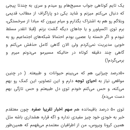
یک تایم کوتاهی جواب مسیج‌هام رو میدم و سری به چندتا پیجی
که دنبال می‌کنم میزنم و شاید یکی دو پاراگراف از مطالب قدیمی
وبلاگم رو هم به اشتراک بگذارم و میام بیرون که مبادا از سرخستگی،
برم توی اکسپلورر و یا جاهای دیگه گشت بزنم. (قبلا انقدر مسلط
نبودم و اگر خسته یا عصبی بودم احتمالا شبکه‌های اجتماعیم رو به
خوبی مدیریت نمی‌کردم ولی الان گاهی کامل حذفش می‌کنم و
گاهی چند دقیقه کوتاه در حالیکه مسیرمو می‌دونم میرم و
برمی‌گردم!)
۵۰درصد چیزایی هم که می‌بینم حیوانات و طبیعته. ( در چنین
مواقعی نیاز به
احیای توجه
دارم و این تصاویر، این کمک رو بهم
می‌کنه،‌ و حس می‌کنم خودم توی دل طبیعتم و حس تازگی بهم
دست می‌ده).
توی ۵۰ درصد باقیمانده هم
سهم اخبار تقریبا صفره
. چون معتقدم
خبر به خودی خود چیز مفیدی نداره و اگه قراره هشداری باشه مثل
همین کرونا ویروس، من از اطرافیان معتمدم می‌فهمم که همین‌طور