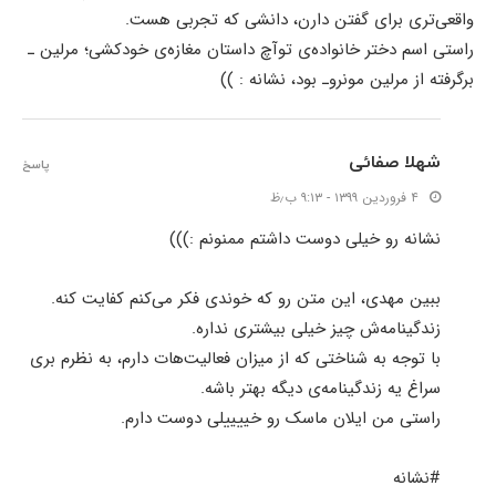
واقعی‌تری برای گفتن دارن، دانشی که تجربی هست.
راستی اسم دختر خانواده‌ی توآچ داستان مغازه‌ی خودکشی؛ مرلین ـ
برگرفته از مرلین مونروـ بود، نشانه : ))
شهلا صفائی
پاسخ
۴ فروردین ۱۳۹۹ - ۹:۱۳ ب٫ظ
نشانه رو خیلی دوست داشتم ممنونم :)))
ببین مهدی، این متن رو که خوندی فکر می‌کنم کفایت کنه.
زندگینامه‌ش چیز خیلی بیشتری نداره.
با توجه به شناختی که از میزان فعالیت‌هات دارم، به نظرم بری
سراغ یه زندگینامه‌ی دیگه بهتر باشه.
راستی من ایلان ماسک رو خییییلی دوست دارم.
#نشانه