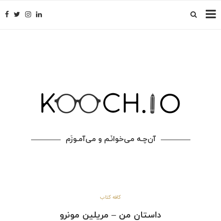
آن‌چـه می‌خوانَـم و می‌آمـوزَم
کافه کتاب
داستان من – مریلین مونرو