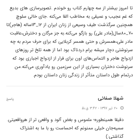
تا امروز بیشتر از سه چهارم کتاب رو خوندم .تصویرسازی های بدیع
که غم عجیب و عمیقی به مخاطب القا می‌کنه .جای خالی سلوچ
همچنین سرگذشت طیف وسیعی از زنان ایران از ۱۲_۱۳ساله (هاجر)تا
۷۰_۸۰سال(مادر علی) رو بازگو می‌کنه.به جز مرگان و دخترش،عاقبت
مادر علی،همسرش و حتی همسر کربلایی که برای حرف مردم به چه
سرنوشتی دچار میشه برام دردناک بود اما از همه تلخ تر روزهای
ازدواج هاجر و التماس‌های اون برای فرار از ازدواج اجباری بود که
سرنوشت دختران بسیاری از این سرزمین رو یادآوری می‌کنه.من
درتمام طول داستان متأثر از زندگی زنان داستان بودم.
شهلا صفائی
پاسخ
۲۰ تیر ۱۳۹۷ - ۳:۴۲ ق٫ظ
دقیقا همینطوره؛ ملموس و بغض آلود و واقعی تر از هرواقعیتی.
سمیه‌جان خیلی ممنونم که احساست رو با ما به اشتراک
گذاشتی:)