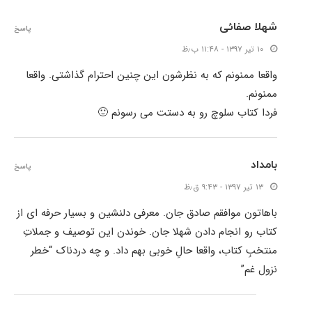
شهلا صفائی
پاسخ
۱۰ تیر ۱۳۹۷ - ۱۱:۴۸ ب٫ظ
واقعا ممنونم که به نظرشون این چنین احترام گذاشتی. واقعا
ممنونم.
فردا کتاب سلوچ رو به دستت می رسونم 🙂
بامداد
پاسخ
۱۳ تیر ۱۳۹۷ - ۹:۴۳ ق٫ظ
باهاتون موافقم صادق جان. معرفی دلنشین و بسیار حرفه ای از
کتاب رو انجام دادن شهلا جان. خوندن این توصیف و جملاتِ
منتخبِ کتاب، واقعا حالِ خوبی بهم داد. و چه دردناک “خطر
نزول غم”