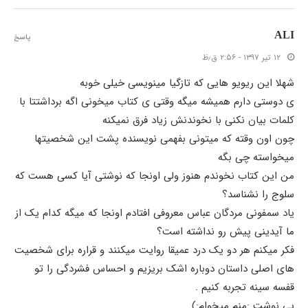
ALI
پاسخ
۱۲ تیر ۱۳۹۷ - ۲:۵۶ ق٫ظ
شهلا این ریویو هایی که تازگیا مینویسی خیلی خوبه
ی دوستی دارم همیشه میگه وقتی ی کتاب میخونی اگه برداشتتا با
کلمات بیان نکنی با نخوندنش زیاد فرق نمیکنه
چون اون وقته که میتونی بفهمی نویسنده پشت این شخصیتها
میخواسته چی بگه
من این کتاب نخوندم هنوز ولی اونجا که نوشتی آیا کسی هست که
سلوج را نشناسد؟
یاد سمفونی مردگان عباس معروفی افتادم اونجا که میگه کدام یک از
ما آیدینی پیش رو نداشته است؟
فکر میکنم هر دو یک درد عمیقا روایت میکنند و قراره برای شخصیت
های اصلی داستان دوباره اشک بریزیم و احساس فشردگی را تو
قفسه سینه تجربه کنیم .
پی نوشت :منم میخوام:)