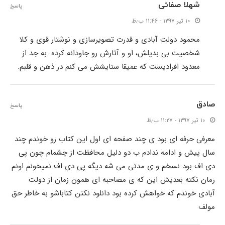
شهلا صفائی
پاسخ
۱۰ تیر ۱۳۹۷ - ۱۱:۴۶ ب٫ظ
محمود دولت آبادی و قدرت تصویرسازی و نوشتار قوی و کلا
شخصیت بی بدیلش، او و آثارش رو جاودانه کرده. به جد از
معدود افرادیست که عمیقا ستایشش می کنم در ذهن و قلبم.
صادق
پاسخ
۱۰ تیر ۱۳۹۷ - ۱۱:۲۷ ب٫ظ
معرفی حرفه ای بود ی چند صفحه ای اول این کتاب رو خوندم چند
سال پیش و ادامه ندادم ب دو دلیل محافظت از چشمام چون پی
دی اف بود نسخم و ی مدتی می شه دیگه پی دی اف نمیخونم اونم
رمان نکته بعدیش این که ی مصاحبه ای همون زمان از دولت
آبادی خوندم که خواهش کرده بود دانلود نکنن کتاباشو به خاطر حق
مولف