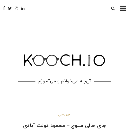
آن‌چـه می‌خوانَـم و می‌آمـوزَم
کافه کتاب
جای خالی سلوچ – محمود دولت آبادی