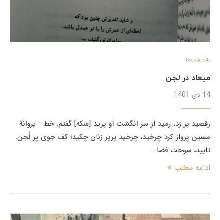
یادداشت‌ها
میعاد در لجن
14 دی 1401
رقصید پر زد، رمید از سر انگشت او پرید [سکه] گفتم: خط پروانهٔ
مسین پرواز کرد چرخید، چرخید پرپر زنان چکید؛ کف جوی پر لُجن.
تابید، سوخت فضا…
ادامه مطلب