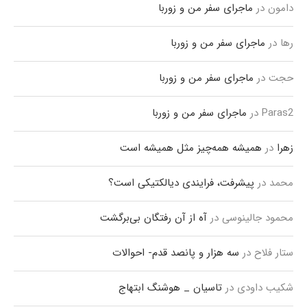
دامون
در
ماجرای سفر من و زوربا
رها
در
ماجرای سفر من و زوربا
حجت
در
ماجرای سفر من و زوربا
Paras2
در
ماجرای سفر من و زوربا
زهرا
در
همیشه همه‌چیز مثل همیشه است
محمد
در
پیشرفت، فرایندی دیالکتیکی است؟
محمود جالینوسی
در
آه از آن رفتگان بی‌برگشت
ستار فلاح
در
سه هزار و پانصد قدم- احوالات
شکیب داودی
در
تاسیان _ هوشنگ ابتهاج