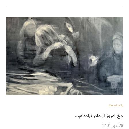
یادداشت‌ها
جخ امروز از مادر نزاده‌ام…
28 مهر 1401