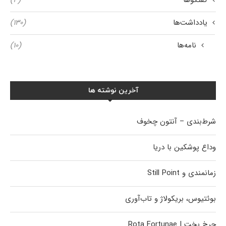
گفتگوها
(۳)
یادداشت‌ها
(۱۳۰)
نامه‌ها
(۱۰)
آخرین نوشته ها
شرط‌بندی – آنتون چخوف
وداع پوشکین با دریا
زمانمندی و Still Point
بوئتیوس، بریکولاژ و تاب‌آوری
چرخ بخت | Rota Fortunae