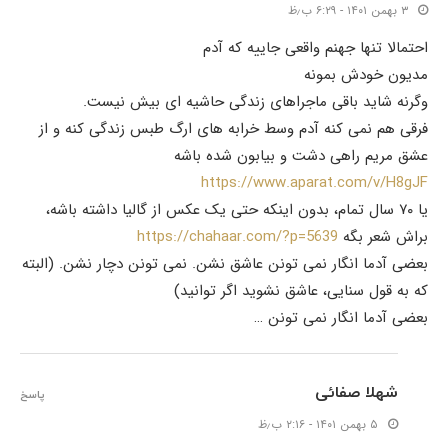
۳ بهمن ۱۴۰۱ - ۶:۲۹ ب٫ظ
احتمالا تنها جهنم واقعی جاییه که آدم
مدیون خودش بمونه
وگرنه شاید باقی ماجراهای زندگی حاشیه ای بیش نیست.
فرقی هم نمی کنه آدم وسط خرابه های ارگ طبس زندگی کنه و از
عشق مریم راهی دشت و بیابون شده باشه
https://www.aparat.com/v/H8gJF
یا ۷۰ سال تمام، بدون اینکه حتی یک عکس از گالیا داشته باشه،
براش شعر بگه
https://chahaar.com/?p=5639
بعضی آدما انگار نمی تونن عاشق نشن. نمی تونن دچار نشن. (البته
که به قول سنایی، عاشق نشوید اگر توانید)
بعضی آدما انگار نمی تونن …
شهلا صفائی
پاسخ
۵ بهمن ۱۴۰۱ - ۲:۱۶ ب٫ظ