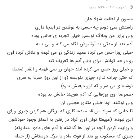
۹ بهمن ۱۴۰۱ - ۵:۲۸ ب٫ظ
ممنون از لطفت شهلا جان
راستش نمی دونم چه حسی به نوشتن در اینجا داری
ولی برای من وبلاگ نویسی خیلی تجربه ی جالبی بوده
آدم بعد از مدتی به آرشیوش نگاه می کنه و می بینه
خیلی روزا حس می کرده عمیقا زندگی رو می فهمه و تلاش کرده اون
رو در حد توانش برای باقی آدم ها تعریف کنه
و خیلی روزا حس می کرده انقد جهان رو نمی فهمه و انقدر ضعیفه
که حتی جرات نداره چیزی بنویسه (و از اون روزا صرفا یه سری
نوشته ی بی سر و ته توو درفتش داره)
خصوصا اون روزهایی که آدم هرچند حالش بد بوده
ولی نوشته. اونا خیلی متنای عجیبی ان.
تا جایی که سواد من قد میده، کاری که بزرگان هم کردن چیزی ورای
این نبوده. (طبیعتا توان اون افراد در رفتن به اعماق وجود خودشون
و روایت کردن آنچه بر اون ها گذشته با آدم های عادی متفاوته)
چیزی که مسکوب رو بعد از فوت مادر یا مرگ دوستاش (از جمله