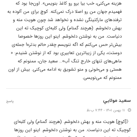
هزینه می‌کنی، خب بیا برو رو کاغذ بنویس». اون‌جا بود که
فهمیدم جهان من رو اصلا درک نمی‌کنه. کوچ برای من آلوده به
ترفندهای مارکتینگی نشده و نخواهد شد چون هویت منه و
بهش دلخوشم. (هرچند گمنام) ولی کلبه‌ای کوچیک ته این
دنیاست. من به نوشتن دلخوشم. اینو این روزها خصوصا
بیش‌تر حس می‌کنم که اگه ننویسم چقدر حالم بدتره! جمله‌ی
دوستت، یکی از زیباترین تعابیری بود که از نوشتن شنیدم: «
ماهی‌های تنهای خارج تنگ آب»… سعید جان، ممنونم که
هستی و می‌خونی و منو تشویق به ادامه می‌کنی. بیش از اون
ممنونم که می‌نویسی.
سعيد مولايي
پاسخ
۱۱ بهمن ۱۴۰۱ - ۷:۴۴ ب٫ظ
《[کوچ] هویت منه و بهش دلخوشم. (هرچند گمنام) ولی کلبه‌ای
کوچیک ته این دنیاست. من به نوشتن دلخوشم. اینو این روزها