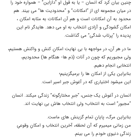
چنین بیان کرد که انسان – یا به قول او “دازاین” – همواره خود را
در میان مجموعه ای از “امکانات” و “محدودیت ها” می بیند. هم
محدود به آن امکانات است و هم آن امکانات به مثابه امکان ،
امکان گشودگی و آزادی انتخاب به او می دهد. هایدگر نام این
پدیده را “پرتاب شدگی” می گذاشت.
ما در هر آن، در مواجهه با بی نهایت امکانِ کنش و واکنش هستیم،
ولی مجبوریم که چون در آنات (دَم ها- هنگام ها) محدودیم،
انتخابی انجام دهیم.
بنابراین یکی از امکان ها را برمیگزینیم؛
این میشود اختیاری که در آغوش جبر اسیر است.
انسان در آغوش یک جنس، “جبرِ مختارگونه” زندگی میکند. انسان
“مجبور” است به انتخاب؛ ولی انتخاب هاش بی نهایت اند.
بنابراین مرگ، پایانِ تمام گزینش های ماست.
من زمانی میمیرم که آن لحظه، آخرین انتخاب و امکانِ وقوعیِ
زندگی دنیوی خودم را می بینم.