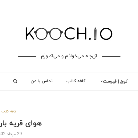
آن‌چـه می‌خوانَـم و می‌آمـوزَم
کافه کتاب
تماس با من
کوچ | فهرست
کافه کتاب
هوای قریه بار
29 مرداد 1402