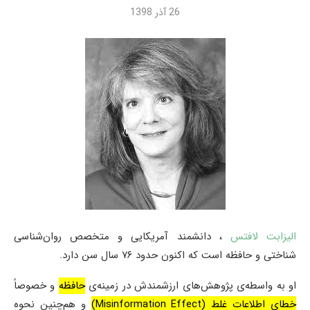
26 آذر 1398
الیزابت لافتس
، دانشمند آمریکایی و متخصص روان‌شناسی
شناختی و حافظه است که اکنون حدود ۷۶ سال سن دارد.
او به واسطه‌ی پژوهش‌های ارزشمندش در زمینه‌ی
حافظه
و خصوصاً
خطای اطلاعات غلط (Misinformation Effect)
و هم‌چنین نحوه