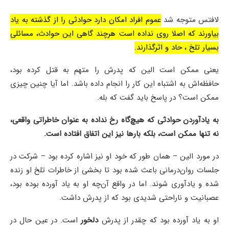
لافتس متوجه شد
عموم افراد امکان دارد حوادثی را از گذشته به یاد
بیاورند که اصلا روی نداده است هرچند گاهی این حوادث، مسائلی
بسیار تلخ ، حاد و اثرگذارند.
یعنی ممکن است الین که پدرش را متهم به قتل کرده بود،
حافظه‌اش به اشتباه این کار را انجام داده باشد. اما آیا چنین چیزی
ممکن است؟ در پاسخ باید گفت که بله.
به یادآوردن حوادثی که هیچ‌گاه رخ نداده به عنوان خاطراتی واقعی،
نه تنها ممکن است، بلکه بارها نیز این اتفاق افتاده است.
در مورد الین – همان طور که خود او نیز اشاره کرده بود – شرکت در
جلسات روان‌درمانی باعث شده بود تا بخشی از خاطرات تلخ او زنده
شده و یادآوری شوند. اما در واقع آن‌چه او به یاد آورده بوده بود،
عصبانیت و ناراحتی شدیدی بود که از پدرش داشت.
او به یاد آورده بود که چقدر از پدرش
دلخور
است. در عین حال در