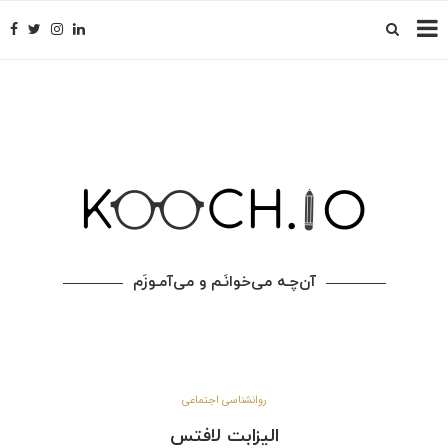
آن‌چـه می‌خوانَـم و می‌آمـوزَم
روانشناسی اجتماعی
الیزابت لافتس