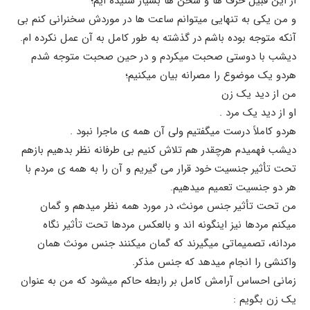
از این قبیل حرف ها و سخن ها بسیار شنیده ایم؛
و من یکی به تنهایی میتوانم ساعت ها در موردش سخنرانی کنم بی
آنکه متوجه بوده باشم در گذشته به طور کامل به آن عمل نکرده ام.
دیشب با دوستی صحبت میکردم و در حین صحبت متوجه شدم
هردو یک موضوع را مصرانه بیان میکنیم؛
من از دید یک زن
او از دید یک مرد .
هردو کاملاً درست میگفتیم ولی آن همه ی ماجرا نبود .
دیشب فهمیدم هرچقدر هم تلاش کنیم بی طرفانه نظر بدهیم بازهم
تحت تأثیر جنسیت خود قرار می گیریم و آن را به همه ی مردم با
هر دو جنسیت تعمیم میدهیم.
من تحت تأثیر جنس مونث، در مورد همه نظر میدهم و گمان
میکنم مردها نیز اینگونه اند و بالعکس مردها تحت تأثیر نگاه
مردانه، تصمیماتی میگیرند که گمان میکنند جنس مونث همان
واکنشی را انجام میدهد که جنس مذکر.
زمانی احساس آرامش کامل بر رابطه حاکم میشود که من به عنوان
یک زن بگویم :