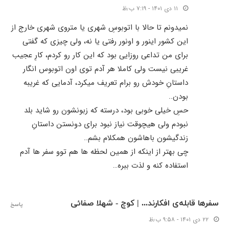
۱۱ دی ۱۴۰۱ - ۷:۱۹ ب٫ظ
نمیدونم تا حالا با اتوبوسِ شهری یا متروی شهری خارج از
این کشور اینور و اونور رفتی یا نه، ولی چیزی که گفتی
برای من تداعی روزایی بود که این کار رو کردم، کارِ عجیب
غریبی نیست ولی کاملا هر آدم توی اون اتوبوس انگار
داستانِ خودش رو برام تعریف میکرد، آدمایی که غریبه
بودن..
حسِ خیلی خوبی بود، درسته که زبونشون رو شاید بلد
نبودم ولی هیچوقت نیاز نبود برای دونستن داستانِ
زندگیشون باهاشون همکلام بشم..
چی بهتر از اینکه از همین لحظه ها هم توو سفر ها آدم
استفاده کنه و لذت ببره…
سفرها قابله‌ی افکارند... | کوچ - شهلا صفائی
پاسخ
۲۲ دی ۱۴۰۱ - ۹:۵۸ ب٫ظ