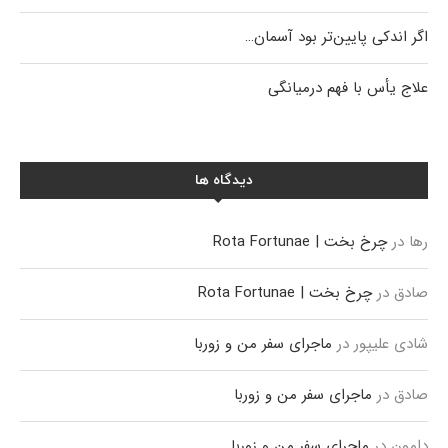
اگر اندکی پایین‌تر بود آسمان…
علاج یأس با فهم درمیانگی
دیدگاه ها
رها
در
چرخ بخت | Rota Fortunae
صادق
در
چرخ بخت | Rota Fortunae
شادی علیپور
در
ماجرای سفر من و زوربا
صادق
در
ماجرای سفر من و زوربا
دامون
در
ماجرای سفر من و زوربا