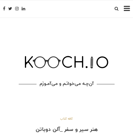
آن‌چـه می‌خوانَـم و می‌آمـوزَم
کافه کتاب
هنر سیر و سفر _آلن دوباتن