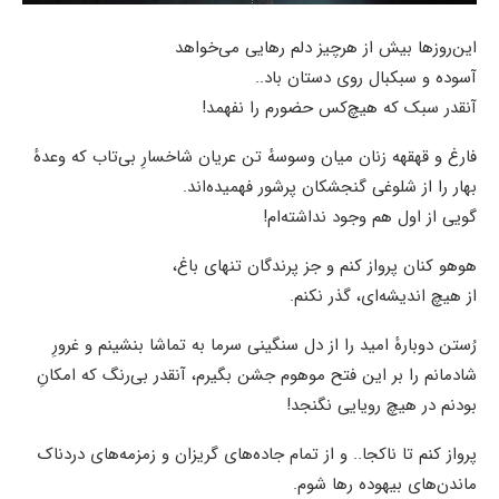
این‌روزها بیش از هرچیز دلم رهایی می‌خواهد
آسوده و سبکبال روی دستان باد..
آنقدر سبک که هیچ‌کس حضورم را نفهمد!
فارغ و قهقهه زنان میان وسوسهٔ تن عریان شاخسارِ بی‌تاب که وعدهٔ
بهار را از شلوغی گنجشکان پرشور فهمیده‌اند.
گویی از اول هم وجود نداشته‌ام!
هوهو کنان پرواز کنم و جز پرندگان تنهای باغ،
از هیچ اندیشه‌ای، گذر نکنم.
رُستن دوبارهٔ امید را از دل سنگینی سرما به تماشا بنشینم و غرورِ
شادمانم را بر این فتح موهوم جشن بگیرم، آنقدر بی‌رنگ که امکانِ
بودنم در هیچ رویایی نگنجد!
پرواز کنم تا ناکجا.. و از تمام جاده‌های گریزان و‌ زمزمه‌های دردناک
ماندن‌های بیهوده رها شوم.