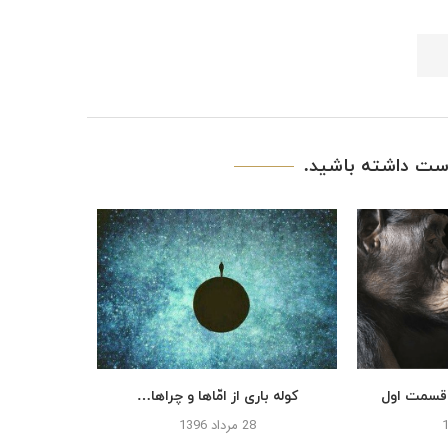
ت داشته باشید.
 قسمت اول
کوله باری از امّاها و چراها…
توجه م
28 مرداد 1396