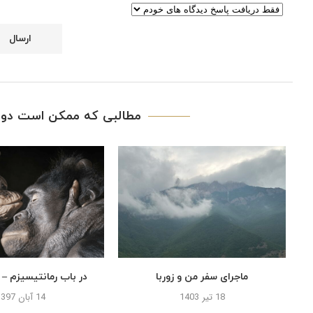
مطالبی که ممکن است دوس
ماجرای سفر من و زوربا
در باب رمانتیسیزم –
18 تیر 1403
14 آبان 1397