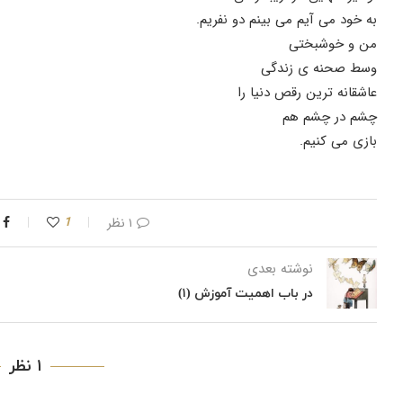
به خود می آیم می بینم دو نفریم.
من و خوشبختی
وسط صحنه ی زندگی
عاشقانه ترین رقص دنیا را
چشم در چشم هم
بازی می کنیم.
۱ نظر
1
نوشته بعدی
در باب اهمیت آموزش (١)
۱ نظر