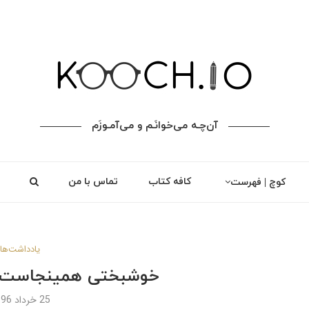
آن‌چـه می‌خوانَـم و می‌آمـوزَم
کافه کتاب
تماس با من
کوچ | فهرست
یادداشت‌ها
خوشبختی همینجاست؛ ر
25 خرداد 1396