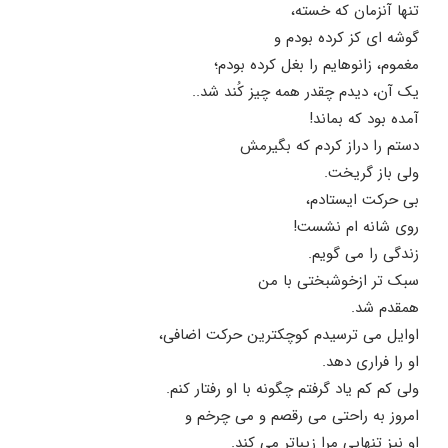
تنها آنزمان که خسته،
گوشه ای کز کرده بودم و
مغموم، زانوهایم را بغل کرده بودم؛
یک آن، دیدم چقدر همه چیز کُند شد..
آمده بود که بماند!
دستم را دراز کردم که بگیرمش
ولی باز گریخت.
بی حرکت ایستادم،
روی شانه ام نشست!
زندگی را می گویم.
سبک تر ازخوشبختی با من
همقدم شد.
اوایل می ترسیدم کوچکترین حرکت اضافی،
او را فراری دهد.
ولی کم کم یاد گرفتم چگونه با او رفتار کنم.
امروز به راحتی می رقصم و می چرخم و
او نیز تنهایی مرا زیباتر می کند.