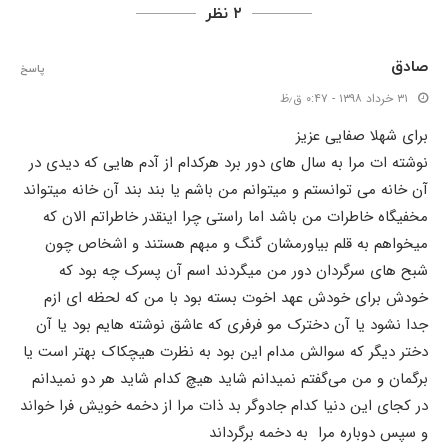
۲ نظر
صادق
پاسخ
۳۱ خرداد ۱۳۹۸ - ۰:۴۷ ق٫ظ
برای شهلا صفایی عزیز
نوشته ات مرا به سال های دور برد هرکدام از آدم هایی که دیدی در
آن خانه می توانستم و میتوانم من باشم یا بند بند آن خانه میتواند
مخفیگاه خاطرات من باشد اما راستی چرا اینقدر خاطراتم الان که
میخواهم به قلم بیاورمشان گنگ و مبهم هستند و اشخاص چون
شبح های سرگردان دور من میگردند اسم آن پسرک چه بود که
خودش برای خودش عهد اخوت بسته بود با من که لحظه ای ازم
جدا نشود یا آن دخترک مو فرفری که عاشق نوشته هایم بود یا آن
دختر دیگر که سوالش مدام این بود به نظرت هیچکاک بهتر است یا
برگمان و من می‌گفتم نمیدانم شاید هیچ کدام شاید هر دو نمیدانم
در کجای این دنیا کدام جادوگر بد ذات مرا از دخمه خویش فرا خواند
و سپس دوباره مرا به دخمه برگرداند