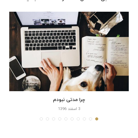
چرا مدتی نبودم
3 اسفند 1396