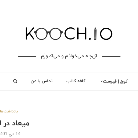
آن‌چـه می‌خوانَـم و می‌آمـوزَم
کافه کتاب
تماس با من
کوچ | فهرست
یادداشت‌ها
میعاد در 
14 دی 1401