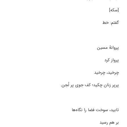
[سکه]
گفتم: خط
پروانهٔ مسین
پرواز کرد
چرخید، چرخید
پرپر زنان چکید؛ کف جوی پر لُجن.
تابید، سوخت فضا را نگاه‌ها
بر هم رسید