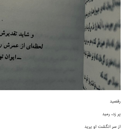
رقصید
پر زد، رمید
از سر انگشت او پرید