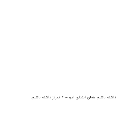
بتدای امر، ١٠٠٪‏ تمرکز داشته باشیم.