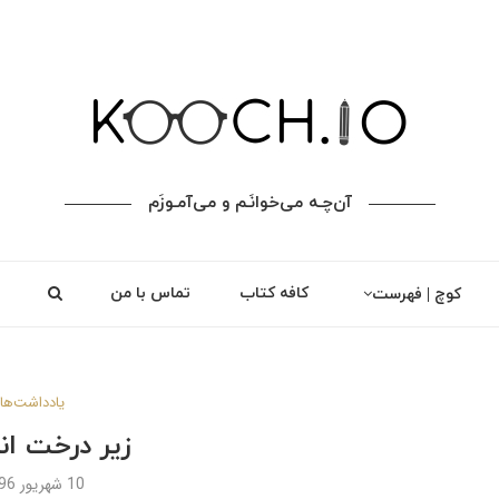
آن‌چـه می‌خوانَـم و می‌آمـوزَم
کافه کتاب
تماس با من
کوچ | فهرست
یادداشت‌ها
زیر درخت ا
10 شهریور 1396